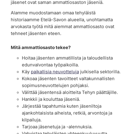
jäsenet ovat saman ammattiosaston jäseniä.
Alamme muodostamaan omaa tehyläistä
historiaamme Etelä-Savon alueella, unohtamatta
arvokasta työtä mitä aiemmat ammattiosasto ovat
tehneet jäsenten eteen.
Mitä ammattiosasto tekee?
Hoitaa jäsenten ammatillista ja taloudellista
edunvalvontaa työpaikoilla.
Käy
paikallisia neuvotteluja
julkisella sektorilla.
Kokoaa jäsenten tavoitteet valtakunnallisten
sopimusneuvottelujen pohjaksi.
Välittää jäsentensä aloitteita Tehyn päättäjille.
Hankkii ja kouluttaa jäseniä.
Järjestää tapahtumia kuten jäseniltoja
ajankohtaisista aiheista, retkiä, arvontoja ja
kilpailuja.
Tarjoaa jäsenetuja ja -alennuksia.
Vahvistaa tehyläisten yhteenkuuluvuutta