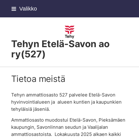
Siirry
Valikko
sivun
sisältöön
Tehyn Etelä-Savon ao
ry(527)
Tietoa meistä
Tehyn ammattiosasto 527 palvelee Etelä-Savon
hyvinvointialueen ja alueen kuntien ja kaupunkien
tehyläisiä jäseniä.
Ammattiosasto muodostui Etelä-Savon, Pieksämäen
kaupungin, Savonlinnan seudun ja Vaalijalan
ammattiosastoista. Lokakuusta 2025 alkaen kaikki