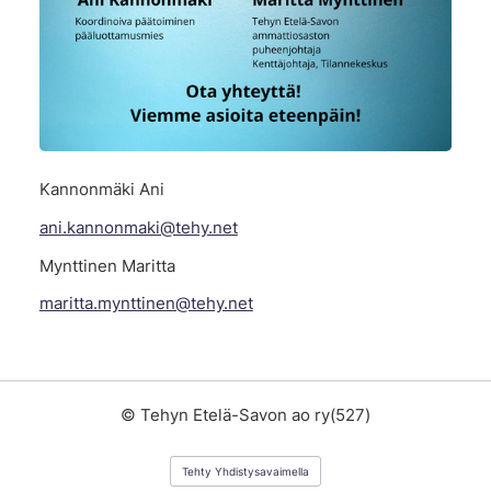
Kannonmäki Ani
ani.kannonmaki@tehy.net
Mynttinen Maritta
maritta.mynttinen@tehy.net
©
Tehyn Etelä-Savon ao ry(527)
Tehty Yhdistysavaimella